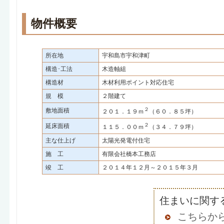
物件概要
所在地
宇和島市宇和津町
構造･工法
木造軸組
構造材
木材利用ポイント対応住宅
規 模
２階建て
２
敷地面積
２０１．１９ｍ
（６０．８５坪）
２
延床面積
１１５．００ｍ
（３４．７９坪）
主な仕上げ
太陽光発電付住宅
施 工
有限会社橋本工務店
竣 工
２０１４年１２月～２０１５年３月
住まいに関す
こちらか