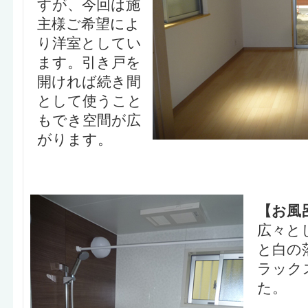
すが、今回は施
主様ご希望によ
り洋室としてい
ます。引き戸を
開ければ続き間
として使うこと
もでき空間が広
がります。
【お風
広々と
と白の
ラック
た。