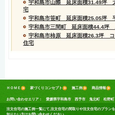
宇和島市山際 延床面積31.49坪
宅
宇和島市笹町 延床面積25.05坪 
宇和島市三間町 延床面積44.4坪
宇和島市柿原 延床面積26.3坪 
住宅
ＨＯＭＥ
家づくりコンセプト
施工例
商品情報
お問い合わせエリア：
愛媛県宇和島市
西予市
鬼北町
松野町
注文住宅の施工例一覧にて,
注文住宅
の
間取り
や注文住宅の
プラン
知りたい方はお問い合わせください。