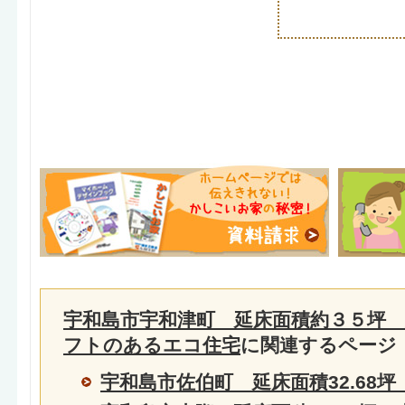
宇和島市宇和津町 延床面積約３５坪
フトのあるエコ住宅
に関連するページ
宇和島市佐伯町 延床面積32.68