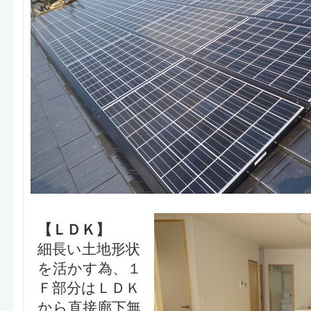
【ＬＤＫ】
細長い土地形状
を活かす為、１
Ｆ部分はＬＤＫ
から直接廊下無