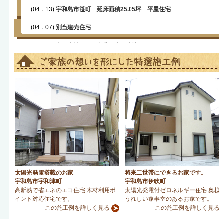
(04．13)
宇和島市笹町 延床面積25.05坪 平屋住宅
(04．07)
別当建売住宅
(04．06)
売り土地１３ 鬼北町売り土地
太陽光発電搭載のお家
将来二世帯にできるお家です。
宇和島市宇和津町
宇和島市伊吹町
高断熱で省エネのエコ住宅 木材利用ポ
太陽光発電付ゼロネルギー住宅 奥
イント対応住宅です。
うれしい家事室のあるお家です。
この施工例を詳しく見る
この施工例を詳しく見