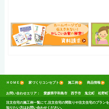
ＨＯＭＥ
家づくりコンセプト
施工例
商品情報
お問い合わせエリア：
愛媛県宇和島市
西予市
鬼北町
松野町
注文住宅の施工例一覧にて,
注文住宅
の
間取り
や注文住宅の
プラン
知りたい方はお問い合わせください。